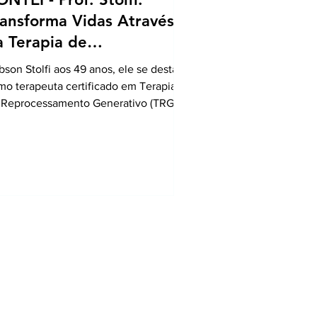
ransforma Vidas Através
a Terapia de
eprocessamento
bson Stolfi aos 49 anos, ele se destaca
enerativo – TRG
mo terapeuta certificado em Terapia
 Reprocessamento Generativo (TRG),
todo transformador que utiliza
cnicas avançadas para libertar pessoas
 traumas, medos, ansiedade,
pressão