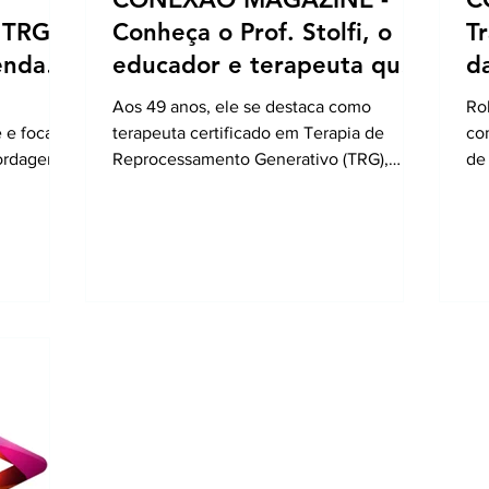
 TRG
Conheça o Prof. Stolfi, o
T
enda
educador e terapeuta que
d
sua
inspira e transforma vidas
R
Aos 49 anos, ele se destaca como
Ro
ientes
através da TRG
G
 e focada
terapeuta certificado em Terapia de
co
bordagens
Reprocessamento Generativo (TRG),
de
RG utiliza
método transformador que utiliza
mé
s
técnicas avançadas para libertar pessoas
té
ema
de traumas, medos, ansiedade,
de
indo que
depressão
de
medos e
mento.