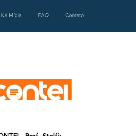
Na Mídia
FAQ
Contato
NTEI - Prof. Stolfi: