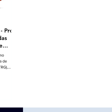
 Prof.
das
e
omo
a de
TRG),
a...