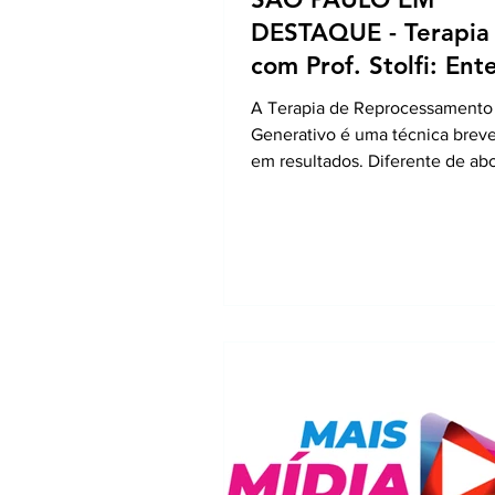
DESTAQUE - Terapia
com Prof. Stolfi: Ent
como a TRG mudou 
A Terapia de Reprocessamento
vida e a de seus pac
Generativo é uma técnica breve
em resultados. Diferente de a
puramente conversacionais, a T
o reprocessamento de memória
traumáticas para "limpar" o sist
emocional do indivíduo, permit
ele se liberte de ansiedades, 
ciclos repetitivos de comporta