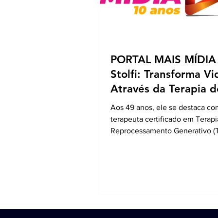
PORTAL MAIS MÍDIA -
Stolfi: Transforma Vi
Através da Terapia d
Reprocessamento
Aos 49 anos, ele se destaca c
Generativo – TRG
terapeuta certificado em Terapi
Reprocessamento Generativo (
método transformador que utiliz