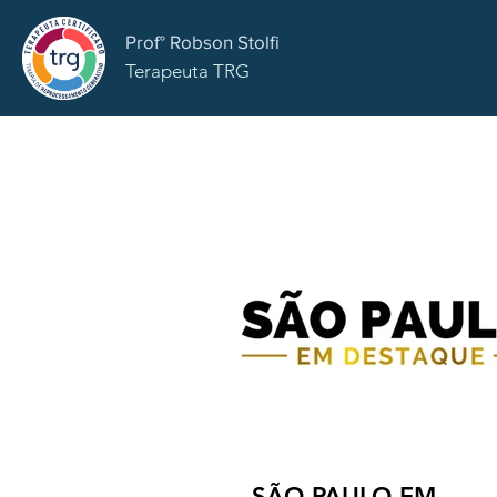
Prof° Robson Stolfi
Terapeuta TRG
SÃO PAULO EM